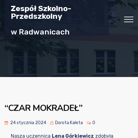
Zespół Szkolno-
Przedszkolny
w Radwanicach
“CZAR MOKRADEŁ”
24 stycznia 2024
Dorota Kaleta
0
Nasza uczennica
Lena Górkiewicz
zdobyła