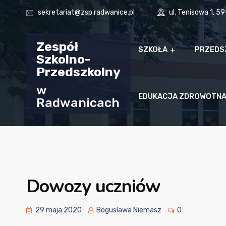
sekretariat@zsp.radwanice.pl
ul. Tenisowa 1, 5
Zespół
SZKOŁA
PRZEDS
Szkolno-
Przedszkolny
w
EDUKACJA ZDROWOTN
Radwanicach
Dowozy uczniów
29 maja 2020
Boguslawa Niemasz
0