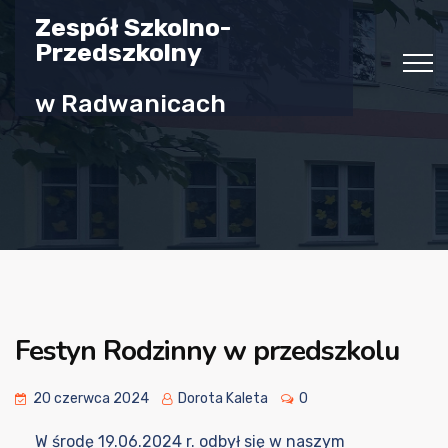
Zespół Szkolno-
Przedszkolny
w Radwanicach
Festyn Rodzinny w przedszkolu
20 czerwca 2024
Dorota Kaleta
0
W środę 19.06.2024 r. odbył się w naszym