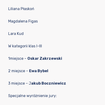
Liliana Płaskoń
Magdalena Figas
Lara Kud
W kategorii klas I-III
1miejsce –
Oskar Zakrzewski
2 miejsce –
Ewa Bybel
3 miejsce – J
akub Boczniewicz
Specjalne wyróżnienie jury: