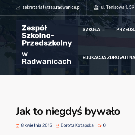
sekretariat@zsp.radwanice.pl
ul. Tenisowa 1, 5
Zespół
SZKOŁA
PRZEDS
Szkolno-
Przedszkolny
w
EDUKACJA ZDROWOTN
Radwanicach
Jak to niegdyś bywało
8 kwietnia 2015
Dorota Kotapska
0