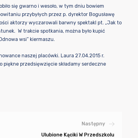
biło się gwarno i wesoło, w tym dniu bowiem
powitaniu przybyłych przez p. dyrektor Bogusławę
ści aktorzy wyczarowali barwny spektakl pt. „Jak to
ęstunek. W trakcie spotkania, można było kupić
Odnowa wsi” kiermaszu.
owance naszej placówki. Laura 27.04.2015 r.
 piękne przedsięwzięcie składamy serdeczne
Następny
Ulubione Kąciki W Przedszkolu