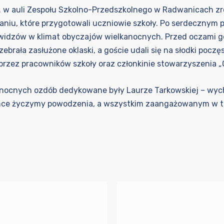
w auli Zespołu Szkolno-Przedszkolnego w Radwanicach zro
kaniu, które przygotowali uczniowie szkoły. Po serdecznym 
widzów w klimat obyczajów wielkanocnych. Przed oczami go
ebrała zasłużone oklaski, a goście udali się na słodki pocz
rzez pracowników szkoły oraz członkinie stowarzyszenia „
anocnych ozdób dedykowane były Laurze Tarkowskiej – wych
nce życzymy powodzenia, a wszystkim zaangażowanym w to