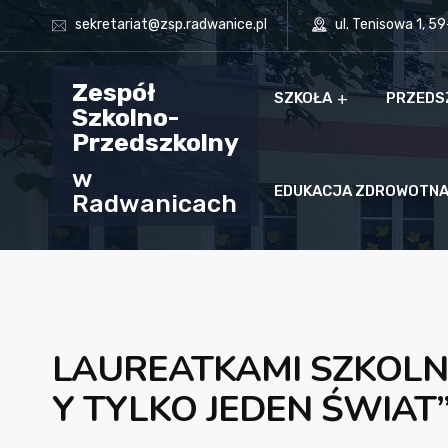
sekretariat@zsp.radwanice.pl
ul. Tenisowa 1, 5
Zespół
SZKOŁA
PRZEDS
Szkolno-
Przedszkolny
w
EDUKACJA ZDROWOTN
Radwanicach
LAUREATKAMI SZKOLN
Y TYLKO JEDEN ŚWIAT