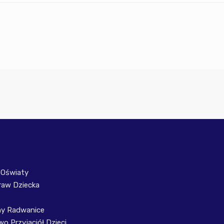
 Oświaty
raw Dziecka
ny Radwanice
o Przyjaciół Dzieci