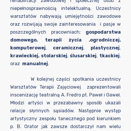
rehabilitacji zawodowej i społecznej osób z
niepełnosprawnością intelektualną. Uczestnicy
warsztatów nabywają umiejętności zawodowe
oraz rozwijają swoje zainteresowania i pasje w
poszczególnych pracowniach;
gospodarstwa
domowego, terapii życia
,ogrodniczej,
komputerowej
,
ceramicznej
,
plastycznej
,
krawieckiej, stolarskiej
,
ślusarskiej
,
tkackiej
,
oraz
manualnej
.
W kolejnej części spotkania uczestnicy
Warsztatów Terapii Zajęciowej zaprezentowali
inscenizację teatralną A. Fredro pt. Paweł i Gaweł.
Młodzi artyści w przezabawny sposób ukazali
relacje słynnych sąsiadów. Następnie występ
artystyczny zespołu tanecznego pod kierunkiem
p. B. Orator jak zawsze dostarczył nam wielu