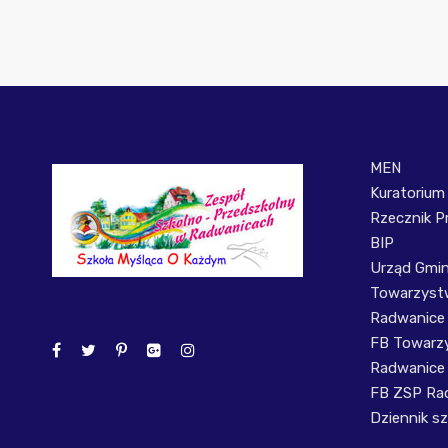
MEN
Kuratorium
Rzecznik P
BIP
Urząd Gmi
Towarzystw
Radwanice
FB Towarzy
Radwanice
FB ZSP Ra
Dziennik sz