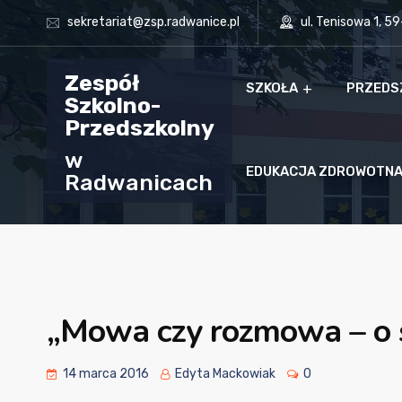
sekretariat@zsp.radwanice.pl
ul. Tenisowa 1, 5
Zespół
SZKOŁA
PRZEDS
Szkolno-
Przedszkolny
w
EDUKACJA ZDROWOTN
Radwanicach
„Mowa czy rozmowa – o 
14 marca 2016
Edyta Mackowiak
0