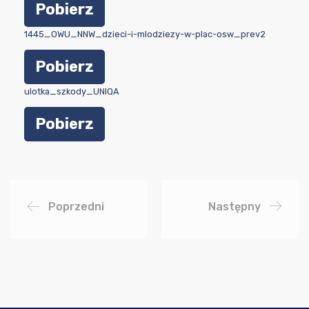
Pobierz
1445_OWU_NNW_dzieci-i-mlodziezy-w-plac-osw_prev2
Pobierz
ulotka_szkody_UNIQA
Pobierz
Poprzedni
Następny