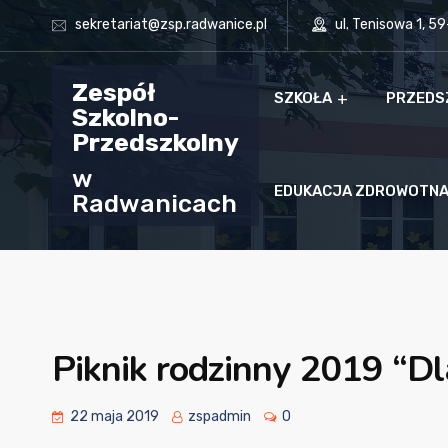
sekretariat@zsp.radwanice.pl
ul. Tenisowa 1, 5
Zespół
SZKOŁA
PRZEDS
Szkolno-
Przedszkolny
w
EDUKACJA ZDROWOTN
Radwanicach
Piknik rodzinny 2019 “Dl
22 maja 2019
zspadmin
0