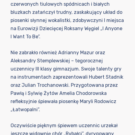
czerwonych tiulowych spódnicach i białych
bluzkach zatańczył trudny, zaskakujący układ do
piosenki słynnej wokalistki, zdobywczyni I miejsca
na Eurowizji Dziecięcej Roksany Węgiel „I Anyone
I Want To Be”.
Nie zabrakło również Adrianny Mazur oraz
Aleksandry Stemplewskiej – tegorocznej
uczennicy III klasy gimnazjum. Swoje talenty gry
na instrumentach zaprezentowali Hubert Stadnik
oraz Julian Trochanowski. Przygotowana przez
Pawłą i Sylwię Żytów Amelia Chodorowska
refleksyjnie śpiewała piosenkę Maryli Rodowicz
„Łatwopalni”.
Oczywiście pięknym śpiewem uczennic urzekał
jeszcze widownię chór „Rybałci”, dyrygowany