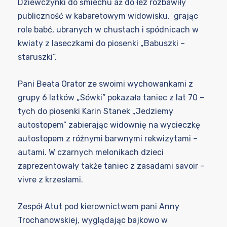
Dziewczynki do śmiechu aż do łez rozbawiły
publiczność w kabaretowym widowisku, grając
role babć, ubranych w chustach i spódnicach w
kwiaty z laseczkami do piosenki „Babuszki –
staruszki”.
Pani Beata Orator ze swoimi wychowankami z
grupy 6 latków „Sówki” pokazała taniec z lat 70 –
tych do piosenki Karin Stanek „Jedziemy
autostopem” zabierając widownię na wycieczkę
autostopem z różnymi barwnymi rekwizytami –
autami. W czarnych melonikach dzieci
zaprezentowały także taniec z zasadami savoir –
vivre z krzesłami.
Zespół Atut pod kierownictwem pani Anny
Trochanowskiej, wyglądając bajkowo w