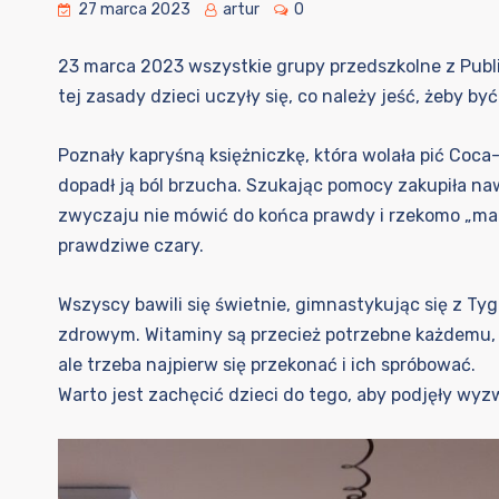
27 marca 2023
artur
0
23 marca 2023 wszystkie grupy przedszkolne z Publ
tej zasady dzieci uczyły się, co należy jeść, żeby b
Poznały kapryśną księżniczkę, która wolała pić Coca-
dopadł ją ból brzucha. Szukając pomocy zakupiła na
zwyczaju nie mówić do końca prawdy i rzekomo „magi
prawdziwe czary.
Wszyscy bawili się świetnie, gimnastykując się z Ty
zdrowym. Witaminy są przecież potrzebne każdemu, j
ale trzeba najpierw się przekonać i ich spróbować.
Warto jest zachęcić dzieci do tego, aby podjęły wyz