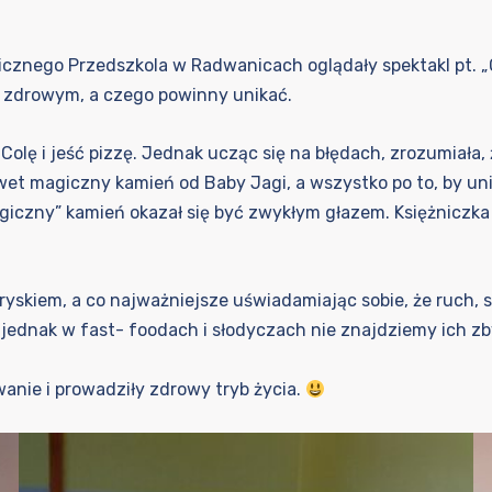
icznego Przedszkola w Radwanicach oglądały spektakl pt. „
yć zdrowym, a czego powinny unikać.
Colę i jeść pizzę. Jednak ucząc się na błędach, zrozumiała,
wet magiczny kamień od Baby Jagi, a wszystko po to, by un
czny” kamień okazał się być zwykłym głazem. Księżniczka n
gryskiem, a co najważniejsze uświadamiając sobie, że ruch,
ednak w fast- foodach i słodyczach nie znajdziemy ich zb
wanie i prowadziły zdrowy tryb życia.