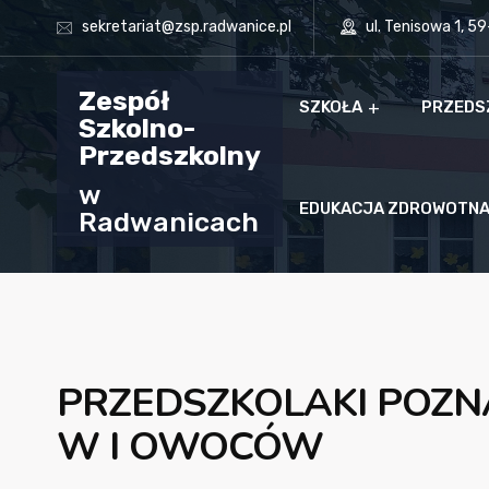
sekretariat@zsp.radwanice.pl
ul. Tenisowa 1, 5
Zespół
SZKOŁA
PRZEDS
Szkolno-
Przedszkolny
w
EDUKACJA ZDROWOTN
Radwanicach
PRZEDSZKOLAKI POZN
W I OWOCÓW