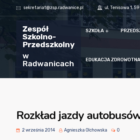
sekretariat@zsp.radwanice.pl
ul. Tenisowa 1, 5
Zespół
SZKOŁA
PRZEDS
Szkolno-
Przedszkolny
w
EDUKACJA ZDROWOTN
Radwanicach
Rozkład jazdy autobusó
2 września 2014
Agnieszka Olchowska
0