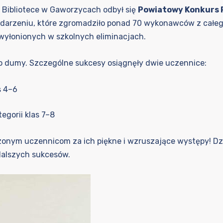
 Bibliotece w Gaworzycach odbył się
Powiatowy Konkurs R
wydarzeniu, które zgromadziło ponad 70 wykonawców z całe
 wyłonionych w szkolnych eliminacjach.
o dumy. Szczególne sukcesy osiągnęły dwie uczennice:
s 4–6
egorii klas 7–8
onym uczennicom za ich piękne i wzruszające występy! Dz
 dalszych sukcesów.