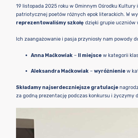
19 listopada 2025 roku w Gminnym Ośrodku Kultury i
patriotycznej poetów różnych epok literackich. W 
reprezentowaliśmy szkołę
dzięki grupie uczniów
Ich zaangażowanie i pasja przyniosły nam powody d
Anna Maćkowiak
–
II miejsce
w kategorii kla
Aleksandra Maćkowiak
–
wyróżnienie
w kat
Składamy najserdeczniejsze gratulacje
nagrodz
za godną prezentację podczas konkursu i życzymy