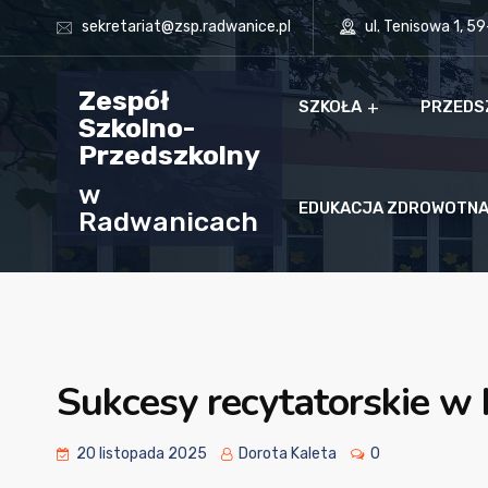
sekretariat@zsp.radwanice.pl
ul. Tenisowa 1, 5
Zespół
SZKOŁA
PRZEDS
Szkolno-
Przedszkolny
w
EDUKACJA ZDROWOTN
Radwanicach
Sukcesy recytatorskie w 
20 listopada 2025
Dorota Kaleta
0