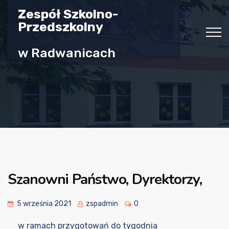
Zespół Szkolno-
Przedszkolny
w Radwanicach
Szanowni Państwo, Dyrektorzy,
5 września 2021
zspadmin
0
w ramach przygotowań do tygodnia