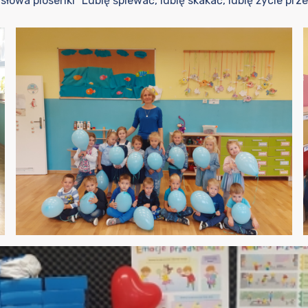
 słowa piosenki “Lubię śpiewać, lubię skakać, lubię życie prz