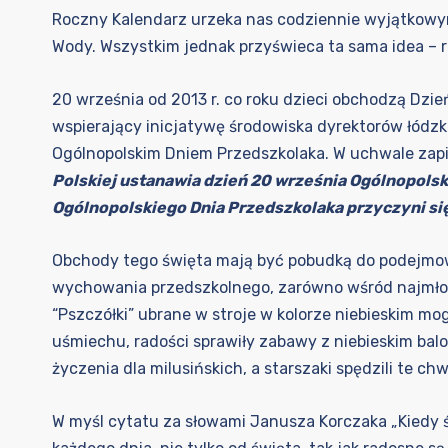
Roczny Kalendarz urzeka nas codziennie wyjątkowymi
Wody. Wszystkim jednak przyświeca ta sama idea – r
20 września od 2013 r. co roku dzieci obchodzą Dzi
wspierający inicjatywę środowiska dyrektorów łódzk
Ogólnopolskim Dniem Przedszkolaka. W uchwale zapi
Polskiej ustanawia dzień 20 września Ogólnopols
Ogólnopolskiego Dnia Przedszkolaka przyczyni si
Obchody tego święta mają być pobudką do podejmowa
wychowania przedszkolnego, zarówno wśród najmłodszyc
“Pszczółki” ubrane w stroje w kolorze niebieskim mog
uśmiechu, radości sprawiły zabawy z niebieskim bal
życzenia dla milusińskich, a starszaki spędzili te c
W myśl cytatu za słowami Janusza Korczaka „Kiedy śm