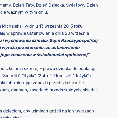
 Mamy, Dzień Taty, Dzień Dziecka, Światowy Dzień
bycie ważnym w tym dniu.
a Michalaka- w dniu 13 września 2013 roku
wałę w sprawie ustanowienia dnia 20 września
u i wychowaniu dziecka, Sejm Rzeczypospolitej
j wyraża przekonanie, że ustanowienie
 jego znaczenia w świadomości społecznej”
.
zkolnej i szerzej – prawa dziecka do edukacji i
rfiki”, “Rybki”, “Żabki”, “Gumisie”, “Jeżyki” i
ki lub kolorując znaczki przedszkolaka. Ile
kach, daniach, zasadach przedszkolnych, składali
im dzieciom, aby uśmiech gościł na ich twarzach