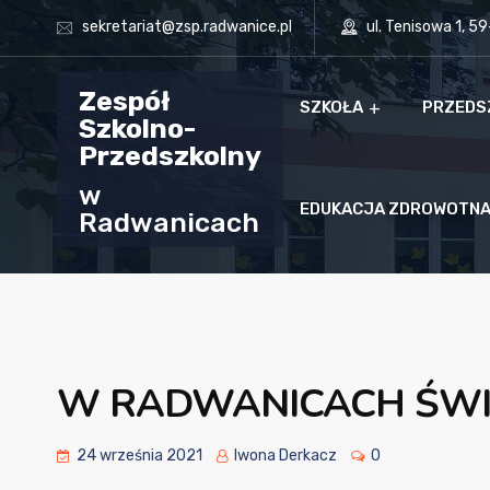
sekretariat@zsp.radwanice.pl
ul. Tenisowa 1, 5
Zespół
SZKOŁA
PRZEDS
Szkolno-
Przedszkolny
w
EDUKACJA ZDROWOTN
Radwanicach
W RADWANICACH ŚWI
24 września 2021
Iwona Derkacz
0