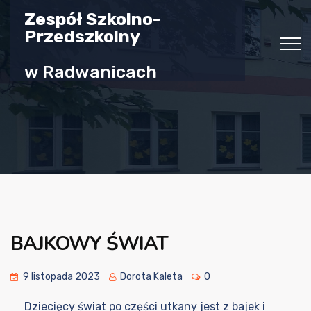
Zespół Szkolno-
Przedszkolny
w Radwanicach
BAJKOWY ŚWIAT
9 listopada 2023
Dorota Kaleta
0
Dziecięcy świat po części utkany jest z bajek i