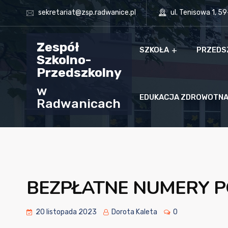
sekretariat@zsp.radwanice.pl
ul. Tenisowa 1, 5
Zespół
SZKOŁA
PRZEDS
Szkolno-
Przedszkolny
w
EDUKACJA ZDROWOTN
Radwanicach
BEZPŁATNE NUMERY
20 listopada 2023
Dorota Kaleta
0