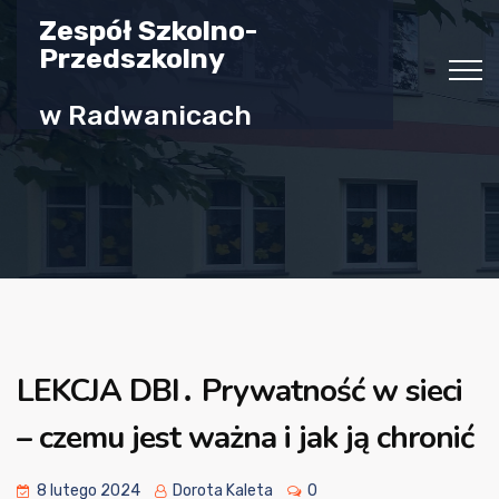
Zespół Szkolno-
Przedszkolny
w Radwanicach
LEKCJA DBI․ Prywatność w sieci
– czemu jest ważna i jak ją chronić
8 lutego 2024
Dorota Kaleta
0