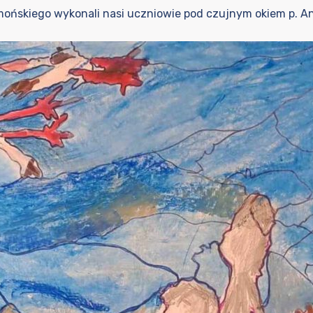
łmońskiego wykonali nasi uczniowie pod czujnym okiem p. A