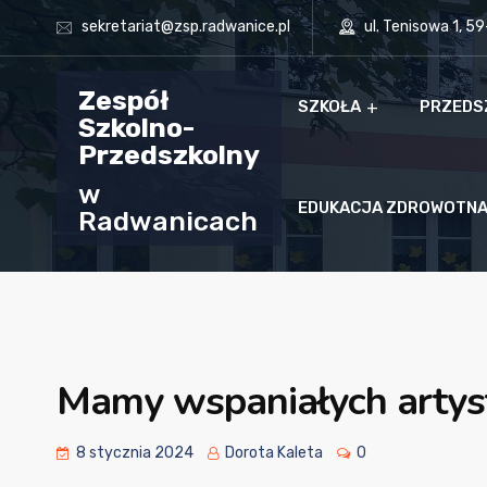
sekretariat@zsp.radwanice.pl
ul. Tenisowa 1, 5
Zespół
SZKOŁA
PRZEDS
Szkolno-
Przedszkolny
w
EDUKACJA ZDROWOTN
Radwanicach
Mamy wspaniałych arty
8 stycznia 2024
Dorota Kaleta
0