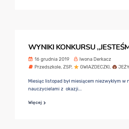
WYNIKI KONKURSU „JESTEŚM
16 grudnia 2019
Iwona Derkacz
Przedszkole
,
ZSP
,
GWIAZDECZKI
,
JEŻY
Miesiąc listopad był miesiącem niezwykłym w n
nauczycielami z okazji...
Więcej