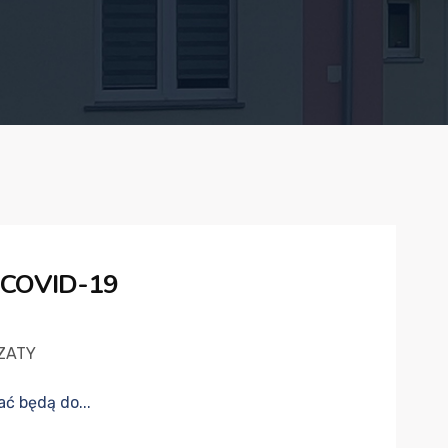
z COVID-19
ZATY
ć będą do...