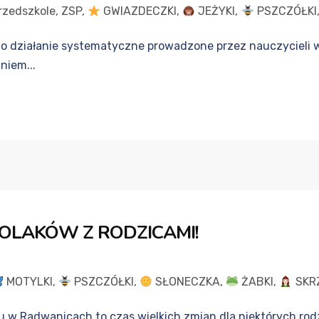
rzedszkole
,
ZSP
,
GWIAZDECZKI
,
JEŻYKI
,
PSZCZÓŁKI
o działanie systematyczne prowadzone przez nauczycieli w
niem...
OLAKÓW Z RODZICAMI!
MOTYLKI
,
PSZCZÓŁKI
,
SŁONECZKA
,
ŻABKI
,
SKR
w Radwanicach to czas wielkich zmian dla niektórych rodzic