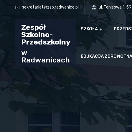
sekretariat@zsp.radwanice.pl
ul. Tenisowa 1, 5
Zespół
SZKOŁA
PRZEDS
Szkolno-
Przedszkolny
w
EDUKACJA ZDROWOTN
Radwanicach