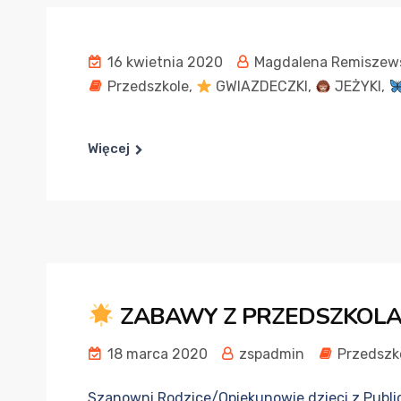
16 kwietnia 2020
Magdalena Remiszew
Przedszkole
,
GWIAZDECZKI
,
JEŻYKI
,
Więcej
ZABAWY Z PRZEDSZKOLAK
18 marca 2020
zspadmin
Przedszk
Szanowni Rodzice/Opiekunowie dzieci z Publi