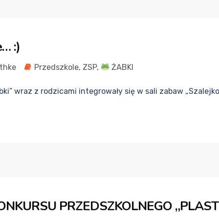
… :)
thke
Przedszkole
,
ZSP
,
ŻABKI
bki” wraz z rodzicami integrowały się w sali zabaw „Szalejk
KONKURSU PRZEDSZKOLNEGO „PLAST