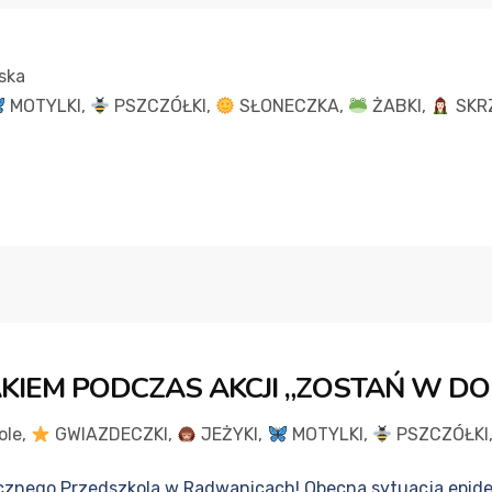
ska
MOTYLKI
,
PSZCZÓŁKI
,
SŁONECZKA
,
ŻABKI
,
SKR
IEM PODCZAS AKCJI „ZOSTAŃ W D
ole
,
GWIAZDECZKI
,
JEŻYKI
,
MOTYLKI
,
PSZCZÓŁKI
cznego Przedszkola w Radwanicach! Obecna sytuacja epide