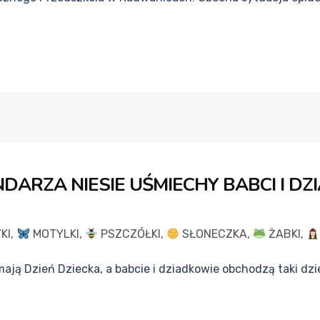
DARZA NIESIE UŚMIECHY BABCI I DZ
KI
,
MOTYLKI
,
PSZCZÓŁKI
,
SŁONECZKA
,
ŻABKI
,
ają Dzień Dziecka, a babcie i dziadkowie obchodzą taki dzień