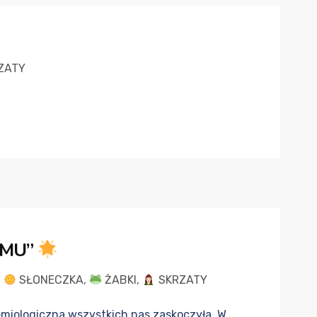
ZATY
OMU”
,
SŁONECZKA
,
ŻABKI
,
SKRZATY
miologiczna wszystkich nas zaskoczyła. W