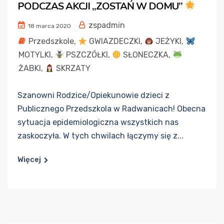
PODCZAS AKCJI „ZOSTAŃ W DOMU”
zspadmin
18 marca 2020
Przedszkole
,
GWIAZDECZKI
,
JEŻYKI
,
MOTYLKI
,
PSZCZÓŁKI
,
SŁONECZKA
,
ŻABKI
,
SKRZATY
Szanowni Rodzice/Opiekunowie dzieci z
Publicznego Przedszkola w Radwanicach! Obecna
sytuacja epidemiologiczna wszystkich nas
zaskoczyła. W tych chwilach łączymy się z...
Więcej