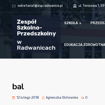
sekretariat@zsp.radwanice.pl
ul. Tenisowa 1, 5
Zespół
SZKOŁA
PRZEDS
Szkolno-
Przedszkolny
w
EDUKACJA ZDROWOTN
Radwanicach
bal
12 lutego 2018
Agnieszka Olchowska
0