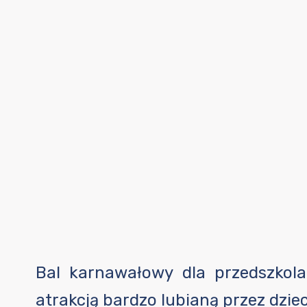
J
Bal karnawałowy dla przedszkola
atrakcją bardzo lubianą przez dzieci