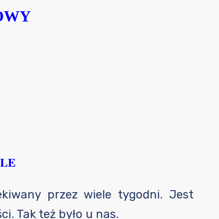
OWY
LE
kiwany przez wiele tygodni. Jest
ci. Tak też było u nas.