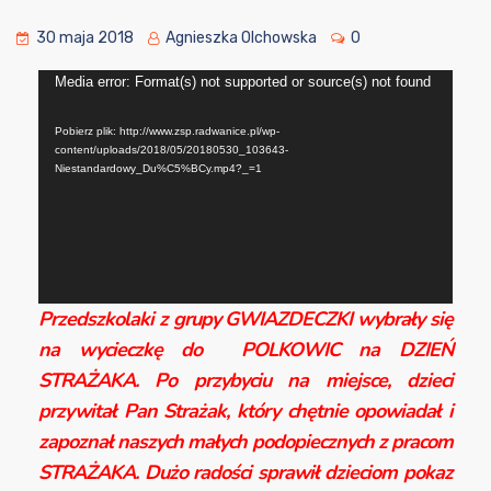
30 maja 2018
Agnieszka Olchowska
0
Odtwarzacz
Media error: Format(s) not supported or source(s) not found
video
Pobierz plik: http://www.zsp.radwanice.pl/wp-
content/uploads/2018/05/20180530_103643-
Niestandardowy_Du%C5%BCy.mp4?_=1
Przedszkolaki z grupy GWIAZDECZKI wybrały się
na wycieczkę do POLKOWIC na DZIEŃ
STRAŻAKA. Po przybyciu na miejsce, dzieci
przywitał Pan Strażak, który chętnie opowiadał i
zapoznał naszych małych podopiecznych z pracom
STRAŻAKA. Dużo radości sprawił dzieciom pokaz