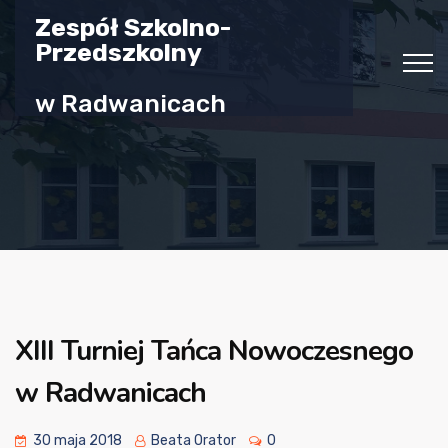
Zespół Szkolno-
Przedszkolny
w Radwanicach
XIII Turniej Tańca Nowoczesnego
w Radwanicach
30 maja 2018
Beata Orator
0