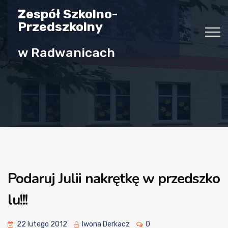
Zespół Szkolno-
Przedszkolny
w Radwanicach
Podaruj Julii nakrętkę w przedszko
lu!!!
22 lutego 2012
Iwona Derkacz
0