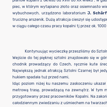
planów kopalni z okresu od XVIII do XX wieku , w ga
piec, w którym wytapiano złoto oraz osiemnasto w
wybuchowych, urządzono laboratorium
J. Schär
truciznę arszenik. Dużą atrakcja cieszył się udostę
w ciągu całego czasu pracy kopalni tj przez ok. 1000 
Kontynuując wycieczkę przeszliśmy do Sztolni 
Wejście do tej pięknej sztolni znajdowało się w gó
chodnik prowadzący do Czech, ręcznie kute śred
Największą jednak atrakcją Sztolni Czarnej był j
hukiem spadała tuż przed nami,
Idąc poziom niżej ku naszemu zaskoczeniu ukazał
metrową trasę, prowadzącą na zewnątrz. W tym mi
przygotowany przez pracowników Kopalni. Na zakońc
całodziennym zwiedzaniu z uśmiechem na twarzach w