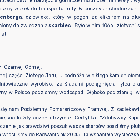
blotach dawne narzędzia górnicze i hutnicze , minerały , 
ieczny wózek do transportu rudy. W bocznych chodnikach
fenberga
, człowieka, który w pogoni za eliksirem na d
pniony do zwiedzania
skarbiec
. Było w nim 1066 „złotych
lat.
Czarnej, Górnej.
rnej części Złotego Jaru, u podnóża wielkiego kamienioło
niowieczne wyrobiska ze śladami pociągnięcia rylca or
edyny w Polsce podziemny wodospad. Głęboko pod ziemią, 
 się nam Podziemny Pomarańczowy Tramwaj. Z zaciekawie
ejscu każdy uczeń otrzymał Certyfikat “Zdobywcy Kopalni
zenie jak prawdziwi poszukiwacze skarbów poszliśmy płuk
róciliśmy do Radwanic ok 20:45. Ta wspaniała wycieczka 