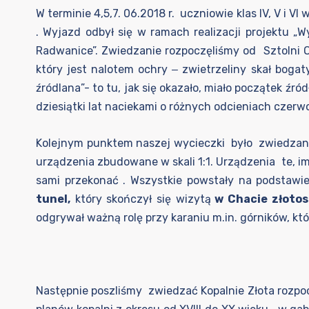
W terminie 4,5,7. 06.2018 r. uczniowie klas IV, V i
. Wyjazd odbył się w ramach realizacji projektu
Radwanice”. Zwiedzanie rozpoczęliśmy od Sztolni 
który jest nalotem ochry ‒ zwietrzeliny skał bogat
źródlana”- to tu, jak się okazało, miało początek ź
dziesiątki lat naciekami o różnych odcieniach czer
Kolejnym punktem naszej wycieczki było zwiedza
urządzenia zbudowane w skali 1:1. Urządzenia te, i
sami przekonać . Wszystkie powstały na podstawie
tunel
,
który skończył się wizytą
w Chacie złotos
odgrywał ważną rolę przy karaniu m.in. górników, któr
Następnie poszliśmy zwiedzać Kopalnie Złota rozp