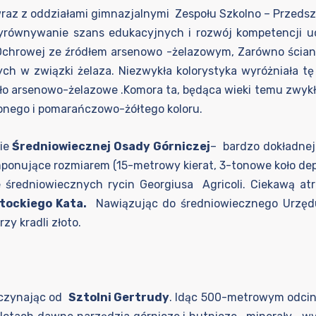
 VI wraz z oddziałami gimnazjalnymi Zespołu Szkolno – Przed
 „Wyrównywanie szans edukacyjnych i rozwój kompetencji
Ochrowej ze źródłem arsenowo -żelazowym, Zarówno ściany
ych w związki żelaza. Niezwykła kolorystyka wyróżniała t
ródło arsenowo-żelazowe .Komora ta, będąca wieki temu zwy
wonego i pomarańczowo-żółtego koloru.
nie
Średniowiecznej Osady
Górniczej
– bardzo dokładnej 
mponujące rozmiarem (15-metrowy kierat, 3-tonowe koło de
 średniowiecznych rycin Georgiusa Agricoli. Ciekawą at
tockiego Kata.
Nawiązując do średniowiecznego Urzędu
zy kradli złoto.
oczynając od
Sztolni Gertrudy
. Idąc 500-metrowym odcink