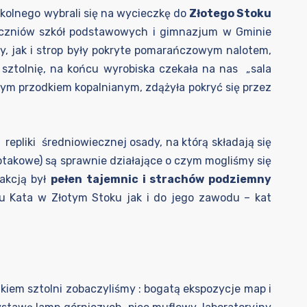
szkolnego wybrali się na wycieczkę do
Złotego Stoku
 uczniów szkół podstawowych i gimnazjum w Gminie
, jak i strop były pokryte pomarańczowym nalotem,
ę sztolnię, na końcu wyrobiska czekała na nas „sala
kłym przodkiem kopalnianym, zdążyła pokryć się przez
repliki średniowiecznej osady, na którą składają się
ptakowe) są sprawnie działające o czym mogliśmy się
rakcją był
pełen tajemnic i strachów podziemny
 Kata w Złotym Stoku jak i do jego zawodu – kat
iem sztolni zobaczyliśmy : bogatą ekspozycje map i