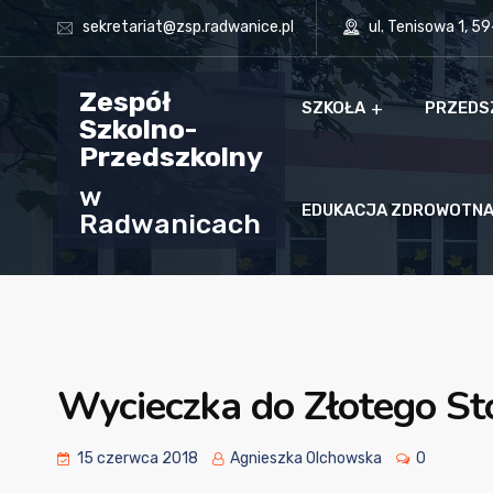
sekretariat@zsp.radwanice.pl
ul. Tenisowa 1, 5
Zespół
SZKOŁA
PRZEDS
Szkolno-
Przedszkolny
w
EDUKACJA ZDROWOTN
Radwanicach
Wycieczka do Złotego St
15 czerwca 2018
Agnieszka Olchowska
0