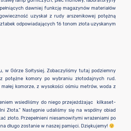
wystawę lamp górniczych, piec muflowy, laboratoryjny
, pełniących dawniej funkcję magazynów materiałów
ługowieczność uzyskał z rudy arszenikowej potężną
” sztabek odpowiadających 16 tonom złota uzyskanym
mu, w Górze Sołtysiej. Zobaczyliśmy tutaj podziemny
az potężne komory po wybraniu złotodajnych rud.
w małej komorze, z wysokości ośmiu metrów, woda z
niem wsiedliśmy do niego przejeżdżając kilkaset-
 Złota.” Następnie udaliśmy się na wspólny obiad
ać złoto. Przepełnieni niesamowitymi wrażeniami po
na długo zostanie w naszej pamięci. Dziękujemy!