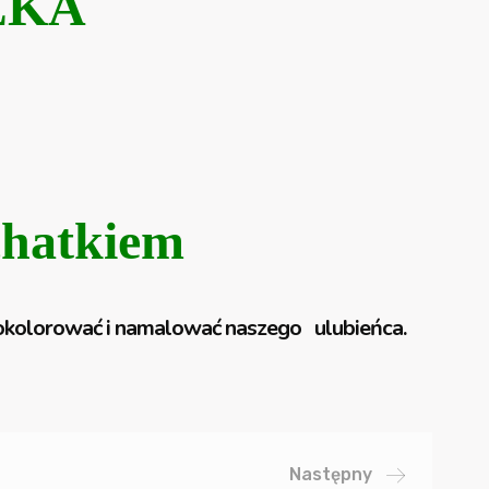
EKA
chatkiem
 pokolorować i namalować naszego ulubieńca.
Następny