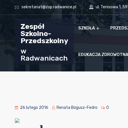
sekretariat@zsp.radwanice.pl
ul. Tenisowa 1, 5
Zespół
SZKOŁA
PRZEDS
Szkolno-
Przedszkolny
w
EDUKACJA ZDROWOTN
Radwanicach
26 lutego 2016
Renata Bogusz-Fedro
0