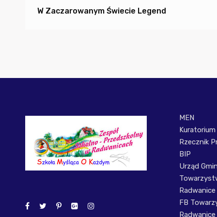
W Zaczarowanym Świecie Legend
MEN
Kuratorium
Rzecznik P
BIP
Urząd Gmi
Towarzystw
Radwanice
FB Towarzy
Radwanice