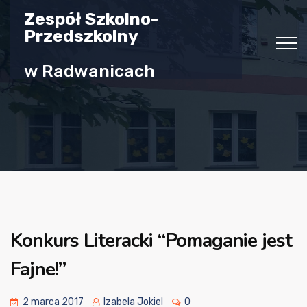
Zespół Szkolno-
Przedszkolny
w Radwanicach
Konkurs Literacki “Pomaganie jest
Fajne!”
2 marca 2017
Izabela Jokiel
0