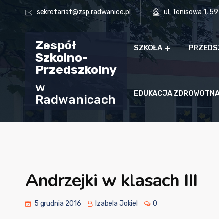
sekretariat@zsp.radwanice.pl
ul. Tenisowa 1, 5
Zespół
SZKOŁA
PRZEDS
Szkolno-
Przedszkolny
w
EDUKACJA ZDROWOTN
Radwanicach
Andrzejki w klasach III
5 grudnia 2016
Izabela Jokiel
0