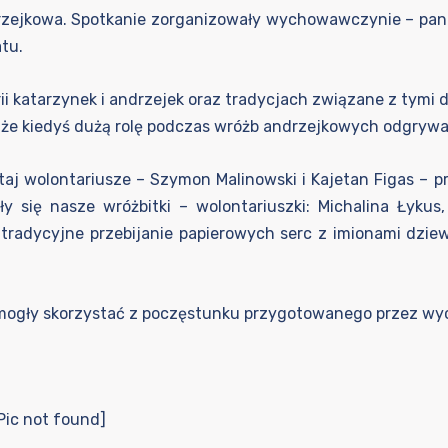
rzejkowa. Spotkanie zorganizowały wychowawczynie – panie 
tu.
 katarzynek i andrzejek oraz tradycjach związane z tymi dn
 że kiedyś dużą rolę podczas wróżb andrzejkowych odgrywały
j wolontariusze – Szymon Malinowski i Kajetan Figas – p
iły się nasze wróżbitki – wolontariuszki: Michalina Łyku
az tradycyjne przebijanie papierowych serc z imionami dzi
mogły skorzystać z poczęstunku przygotowanego przez wy
Pic not found]