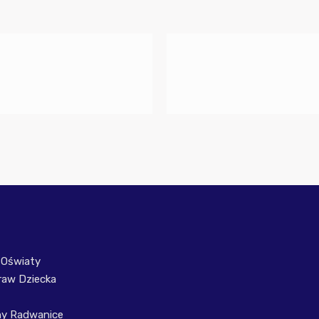
 Oświaty
raw Dziecka
ny Radwanice