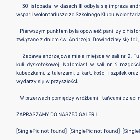
30 listopada w klasach III odbyła się impreza and
wsparli wolontariusze ze Szkolnego Klubu Wolontaria
Pierwszym punktem była opowieść pani Izy o historii
związane z dniem św. Andrzeja. Dowiedziały się też,
Zabawa andrzejowa miała miejsce w sali nr 2. Tuta
kuli dyskotekowej. Natomiast w sali nr 6 rozgośc
kubeczkami, z talerzami, z kart, kości i szpilek or
wydarzy się w przyszłości.
W przerwach pomiędzy wróżbami i tańcami dzieci 
ZAPRASZAMY DO NASZEJ GALERII
[SinglePic not found] [SinglePic not found] [Single