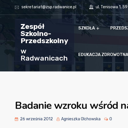
sekretariat@zsp.radwanice.pl
ul. Tenisowa 1, 5
Zespół
SZKOŁA
PRZEDS
Szkolno-
Przedszkolny
w
EDUKACJA ZDROWOTN
Radwanicach
Badanie wzroku wśród na
26 września 2012
Agnieszka Olchowska
0