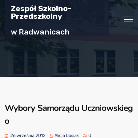
Zespół Szkolno-
Przedszkolny
w Radwanicach
Wybory Samorządu Uczniowskieg
o
26 września 2012
Alicja Dosiak
0