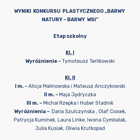
WYNIKI KONKURSU PLASTYCZNEGO „BARWY
NATURY – BARWY WSI”
Etap szkolny
Kl. I
Wyróżnienie –
Tymoteusz Terlikowski
Kl. II
I m. –
Alicja Malinowska i Mateusz Anczykowski
II m. –
Maja Jędryczka
III m. –
Michał Rzepka i Huber Stadnik
Wyróżnienia –
Daria Szulczyńska , Olaf Ciosek,
Patrycja Kuminek, Laura Linke, Iwona Cymbalak,
Julia Kusiak, Oliwia Krutkopad