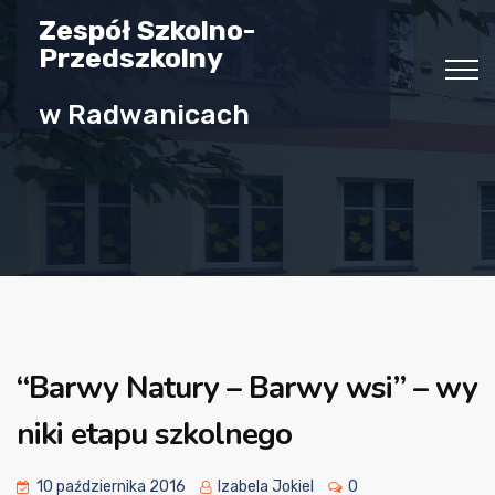
Zespół Szkolno-
Przedszkolny
w Radwanicach
“Barwy Natury – Barwy wsi” – wy
niki etapu szkolnego
10 października 2016
Izabela Jokiel
0