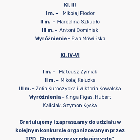
Kl. III
I m. –
Mikołaj Fiodor
II m. –
Marcelina Szkudło
III m. –
Antoni Dominiak
Wyróżnienie –
Ewa Mówińska
Kl. IV-VI
I m. –
Mateusz Zymiak
II m. –
Mikołaj Kałużka
III m. –
Zofia Kuroczycka i Wiktoria Kowalska
Wyróżnienia –
Kinga Figas, Hubert
Kaliciak, Szymon Kęska
Gratulujemy i zapraszamy do udziału w
kolejnym konkursie organizowanym przez
TPD „Chrońmy przyrodę ojczystą”.