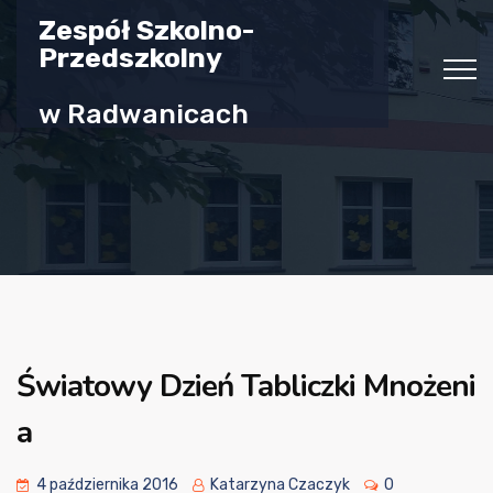
Zespół Szkolno-
Przedszkolny
w Radwanicach
Światowy Dzień Tabliczki Mnożeni
a
4 października 2016
Katarzyna Czaczyk
0