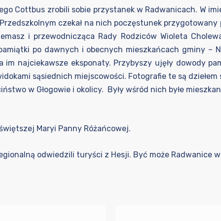
iego Cottbus zrobili sobie przystanek w Radwanicach. W i
-Przedszkolnym czekał na nich poczęstunek przygotowany 
Niemasz i przewodnicząca Rady Rodziców Wioleta Cholewa
ej pamiątki po dawnych i obecnych mieszkańcach gminy – N
ła im najciekawsze eksponaty. Przybyszy ujęły dowody pam
z widokami sąsiednich miejscowości. Fotografie te są dzieł
iństwo w Głogowie i okolicy. Były wśród nich byłe mieszkan
ajświętszej Maryi Panny Różańcowej.
Regionalną odwiedzili turyści z Hesji. Być może Radwanice