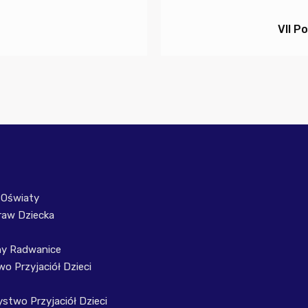
VII P
 Oświaty
raw Dziecka
ny Radwanice
o Przyjaciół Dzieci
stwo Przyjaciół Dzieci