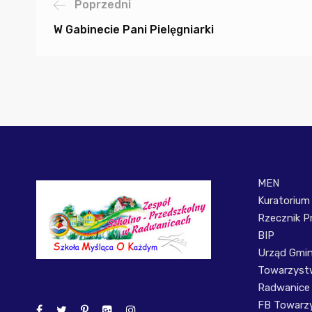
Poprzedni
W Gabinecie Pani Pielęgniarki
MEN
Kuratorium
Rzecznik P
BIP
Urząd Gmi
Towarzystw
Radwanice
FB Towarzy