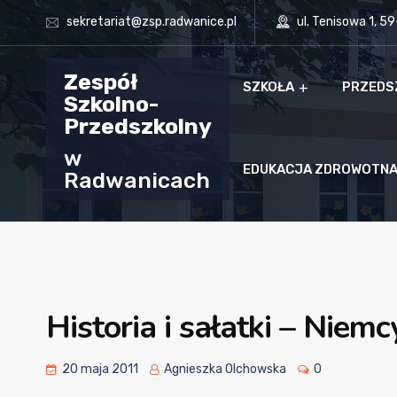
sekretariat@zsp.radwanice.pl
ul. Tenisowa 1, 5
Zespół
SZKOŁA
PRZEDS
Szkolno-
Przedszkolny
w
EDUKACJA ZDROWOTN
Radwanicach
Historia i sałatki – Nie
20 maja 2011
Agnieszka Olchowska
0