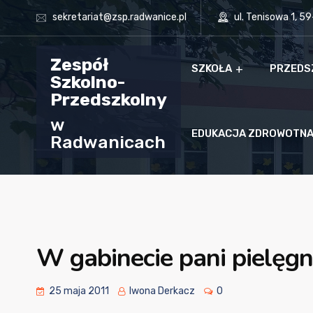
sekretariat@zsp.radwanice.pl
ul. Tenisowa 1, 5
Zespół
SZKOŁA
PRZEDS
Szkolno-
Przedszkolny
w
EDUKACJA ZDROWOTN
Radwanicach
W gabinecie pani pielęgn
25 maja 2011
Iwona Derkacz
0