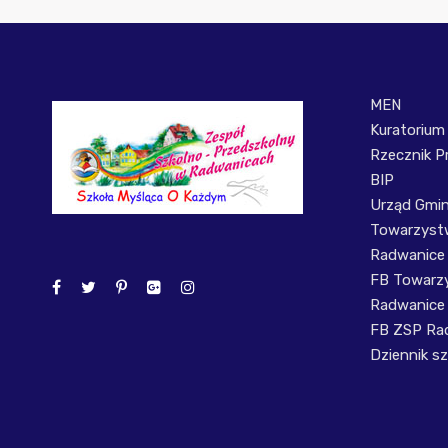
MEN
Kuratorium
Rzecznik P
BIP
Urząd Gmi
Towarzystw
Radwanice
FB Towarzy
Radwanice
FB ZSP Ra
Dziennik sz