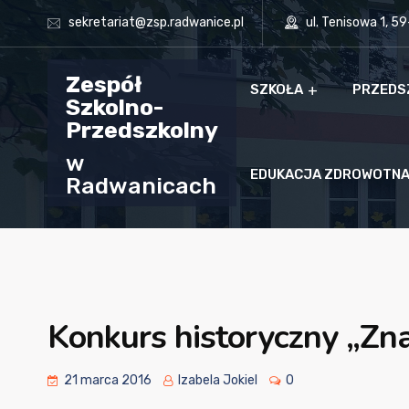
sekretariat@zsp.radwanice.pl
ul. Tenisowa 1, 5
Zespół
SZKOŁA
PRZEDS
Szkolno-
Przedszkolny
w
EDUKACJA ZDROWOTN
Radwanicach
Konkurs historyczny „Zn
21 marca 2016
Izabela Jokiel
0