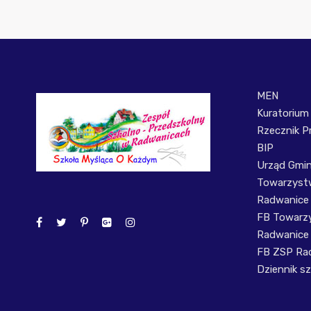
MEN
Kuratorium
Rzecznik P
BIP
Urząd Gmi
Towarzystw
Radwanice
FB Towarzy
Radwanice
FB ZSP Ra
Dziennik sz