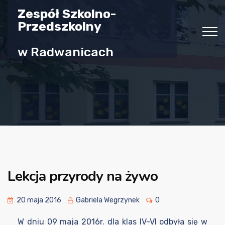
Zespół Szkolno-
Przedszkolny
w Radwanicach
Lekcja przyrody na żywo
20 maja 2016
Gabriela Wegrzynek
0
W dniu 09 maja 2016r. dla klas IV-VI odbyła się w