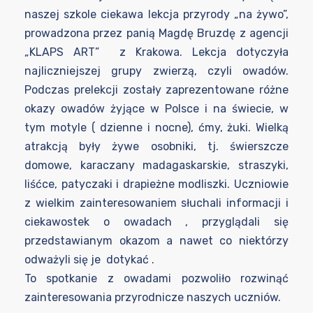
naszej szkole ciekawa lekcja przyrody „na żywo”,
prowadzona przez panią Magdę Bruzdę z agencji
„KLAPS ART” z Krakowa. Lekcja dotyczyła
najliczniejszej grupy zwierzą, czyli owadów.
Podczas prelekcji zostały zaprezentowane różne
okazy owadów żyjące w Polsce i na świecie, w
tym motyle ( dzienne i nocne), ćmy, żuki. Wielką
atrakcją były żywe osobniki, tj. świerszcze
domowe, karaczany madagaskarskie, straszyki,
liśćce, patyczaki i drapieżne modliszki. Uczniowie
z wielkim zainteresowaniem słuchali informacji i
ciekawostek o owadach , przyglądali się
przedstawianym okazom a nawet co niektórzy
odważyli się je dotykać .
To spotkanie z owadami pozwoliło rozwinąć
zainteresowania przyrodnicze naszych uczniów.