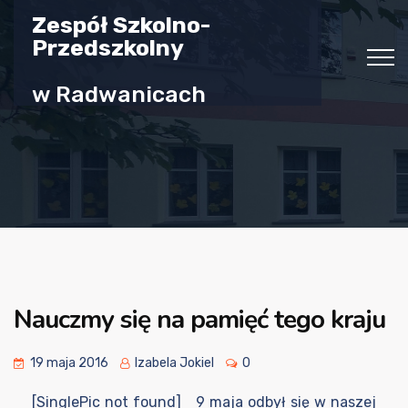
Zespół Szkolno-
Przedszkolny
w Radwanicach
Nauczmy się na pamięć tego kraju
19 maja 2016
Izabela Jokiel
0
[SinglePic not found] 9 maja odbył się w naszej