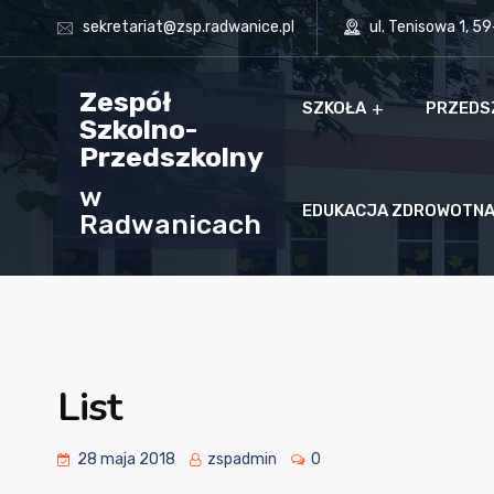
sekretariat@zsp.radwanice.pl
ul. Tenisowa 1, 5
Zespół
SZKOŁA
PRZEDS
Szkolno-
Przedszkolny
w
EDUKACJA ZDROWOTN
Radwanicach
List
28 maja 2018
zspadmin
0