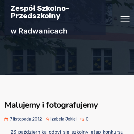
Zespół Szkolno-
Przedszkolny
w Radwanicach
Malujemy i fotografujemy
7 listopada 2012
Izabela Jokiel
0
23 października odbył się szkolny etap konkursu