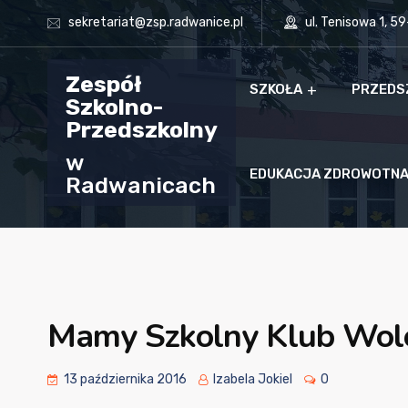
sekretariat@zsp.radwanice.pl
ul. Tenisowa 1, 5
Zespół
SZKOŁA
PRZEDS
Szkolno-
Przedszkolny
w
EDUKACJA ZDROWOTN
Radwanicach
Mamy Szkolny Klub Wolo
13 października 2016
Izabela Jokiel
0