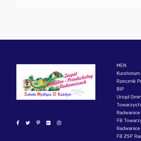
MEN
Kuratorium
Rzecznik P
BIP
Urząd Gmi
Towarzystw
Radwanice
FB Towarzy
Radwanice
FB ZSP Ra