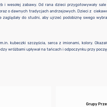
żb i wesołej zabawy. Od rana dzieci przygotowywały sale
 oraz o dawnych tradycjach andrzejowych. Dzieci z ciekawośc
zaglądały do studni, aby ujrzeć podobiznę swego wybranka
in. kubeczki szczęścia, serca z imionami, kolory. Okazało
iędzy wróżbami upływał na tańcach i odpoczynku przy po
Grupy Prze