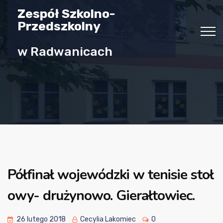
Zespół Szkolno-
Przedszkolny
w Radwanicach
Półfinał wojewódzki w tenisie stoł
owy- drużynowo. Gierałtowiec.
26 lutego 2018
Cecylia Lakomiec
0