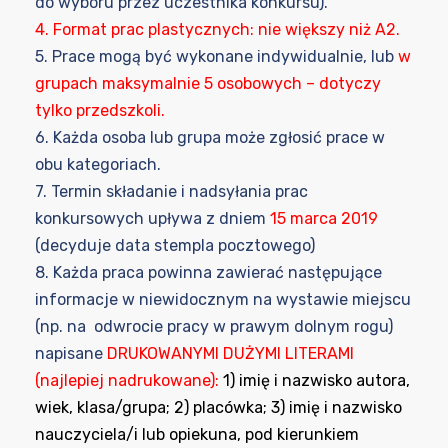
do wyboru przez uczestnika konkursu).
4. Format prac plastycznych: nie większy niż A2.
5. Prace mogą być wykonane indywidualnie, lub
w
grupach maksymalnie 5 osobowych – dotyczy
tylko przedszkoli.
6. Każda osoba lub grupa może zgłosić prace w
obu kategoriach.
7. Termin składanie i nadsyłania prac
konkursowych upływa z dniem
15 marca 2019
(decyduje data stempla pocztowego)
8. Każda praca powinna zawierać następujące
informacje w niewidocznym na wystawie miejscu
(np. na odwrocie pracy w prawym dolnym rogu)
napisane
DRUKOWANYMI DUŻYMI LITERAMI
(najlepiej nadrukowane):
1) imię i nazwisko autora,
wiek, klasa/grupa; 2) placówka; 3) imię i nazwisko
nauczyciela/i lub opiekuna, pod kierunkiem