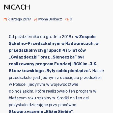
NICACH
6 lutego 2019
Iwona Derkacz
0
Od października do grudnia 2018 r.
w Zespole
Szkolno-Przedszkolnym w Radwanicach, w
przedszkolnych grupach 4 i 5 latków
„Gwiazdeczki” oraz „Słoneczka” był
realizowany program Fundacji BGK im. J.K.
Steczkowskiego „Były sobie pieniądze”.
Nasze
przedszkole
jest jednym z dziesięciu przedszkoli
w Polsce i jedynym w województwie
dolnośląskim, które realizowało ten program w
bieżącym roku szkolnym. Środki na ten cel
pozyskało działające przy placówce
Stowarzyszenie „Bliżej Siebie”.