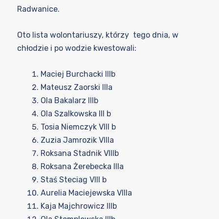
Radwanice.
Oto lista wolontariuszy, którzy tego dnia, w
chłodzie i po wodzie kwestowali:
Maciej Burchacki IIIb
Mateusz Zaorski IIIa
Ola Bakalarz IIIb
Ola Szalkowska III b
Tosia Niemczyk VIII b
Zuzia Jamrozik VIIIa
Roksana Stadnik VIIIb
Roksana Żerebecka IIIa
Staś Steciag VIII b
Aurelia Maciejewska VIIIa
Kaja Majchrowicz IIIb