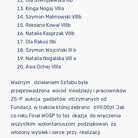
Ola Stemplewska IIIb
Kinga Nogaj VIIIa
Szymon Malinowski VIIIb
Roksana Kowal VIIIb
Natalia Kasprzak VIIIb
Ola Rakuś IIIb
Szymon Wojciński III b
Natalia Nogalska VIII a
Asia Ochej VIIIa
Ważnym działaniem Sztabu była
przeprowadzona wśród młodzieży i pracowników
ZS-P aukcja gadżetów otrzymanych od
Fundacji, w trakcie której zebrano 699,00zł. Jak
co roku Finał WOŚP to też okazja do wręczenia
wszystkim wolontariuszom podziękowań za
włożony wysiłek i serce przy realizacji