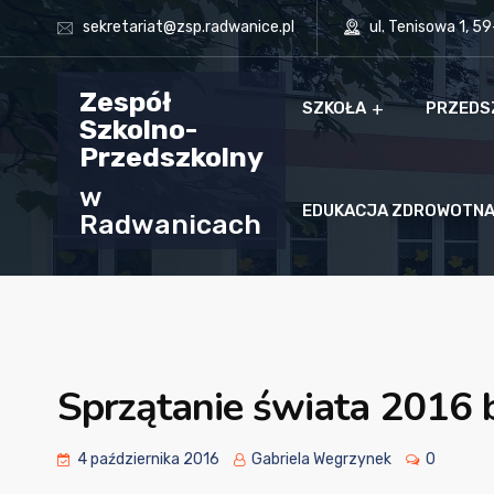
sekretariat@zsp.radwanice.pl
ul. Tenisowa 1, 5
Zespół
SZKOŁA
PRZEDS
Szkolno-
Przedszkolny
w
EDUKACJA ZDROWOTN
Radwanicach
Sprzątanie świata 2016 
4 października 2016
Gabriela Wegrzynek
0