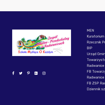
MEN
Kuratorium
Rzecznik P
BIP
Urząd Gmi
Towarzystw
Radwanice
FB Towarzy
Radwanice
FB ZSP Ra
Dziennik sz