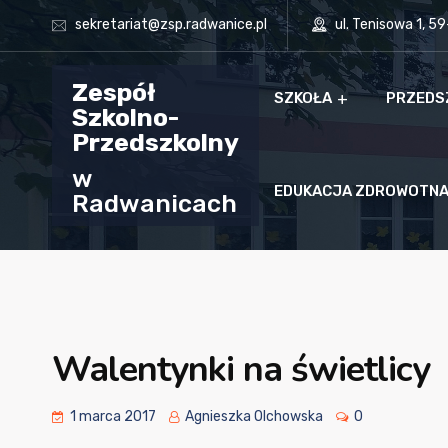
sekretariat@zsp.radwanice.pl
ul. Tenisowa 1, 5
Zespół
SZKOŁA
PRZEDS
Szkolno-
Przedszkolny
w
EDUKACJA ZDROWOTN
Radwanicach
Walentynki na świetlicy
1 marca 2017
Agnieszka Olchowska
0