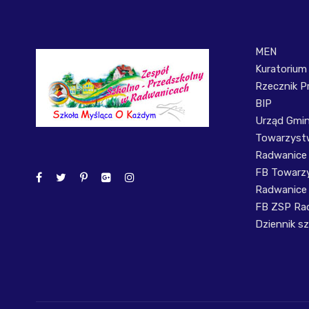
MEN
Kuratorium
Rzecznik P
BIP
Urząd Gmi
Towarzystw
Radwanice
FB Towarzy
Radwanice
FB ZSP Ra
Dziennik sz